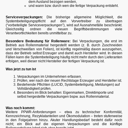
dem Ausland bezogen werden,
und wann bzw. durch wen die fertige Verpackung entsteht.
Serviceverpackungen:
Die bisherige allgemeine Möglichkeit, die
Systembeteiligungspflicht auf den Vorvertreiber zu übertragen
(“vorbeteiligte Serviceverpackungen”), wird auf Ausnahmefälle beschränkt.
Gleichzeitig ordnen die neuen Begriffsbestimmungen viele
Verantwortlichkeiten bereits unmittelbar zu.
Besondere Bedeutung für Rollenware:
Bei Verpackungen, die erst im
Betrieb aus Rollenmaterial hergestellt werden (z. B. durch Zuschneiden
und Verschweißen von Folien), ist künftig regelmäßig davon auszugehen,
dass der Betrieb selbst Erzeuger und damit auch Hersteller wird. In diesen
Fällen kann die Systembeteiligung häufig nicht mehr durch den Lieferanten
erfolgen, weil dieser nicht Hersteller der fertigen Verpackung ist.
Was jetzt zu tun ist
Verpackungen im Unternehmen erfassen.
Prüfen, wer nach der neuen Rechtslage Erzeuger und Hersteller ist.
Bestehende Pflichten (LUCID, Systembeteiligung, Meldungen) auf
Vollständigkeit prüfen.
Besonders im Blick behalten: Eigenmarken, Direktimporte und
selbst hergestellte Verpackungen bspw. aus Rollenmaterial.
Was noch kommt:
Weitere PPWR-Anforderungen – etwa zu technischer Konformität,
Kennzeichnung, Rezyklatanteilen und Ökomodulation – treten stufenweise
in den Folgejahren hinzu. Akuter Handlungsbedarf besteht dafür noch
nicht; ein Blick auf die eigenen Verpackungen und die künftige