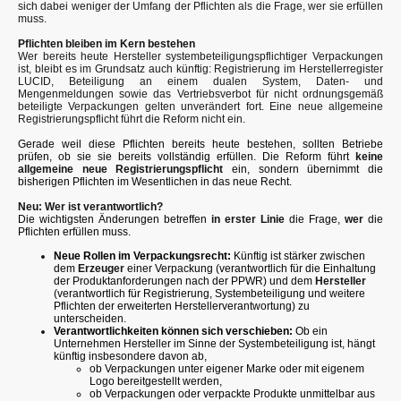
sich dabei weniger der Umfang der Pflichten als die Frage, wer sie erfüllen
muss.
Pflichten bleiben im Kern bestehen
Wer bereits heute Hersteller systembeteiligungspflichtiger Verpackungen
ist, bleibt es im Grundsatz auch künftig: Registrierung im Herstellerregister
LUCID, Beteiligung an einem dualen System, Daten- und
Mengenmeldungen sowie das Vertriebsverbot für nicht ordnungsgemäß
beteiligte Verpackungen gelten unverändert fort. Eine neue allgemeine
Registrierungspflicht führt die Reform nicht ein.
Gerade weil diese Pflichten bereits heute bestehen, sollten Betriebe
prüfen, ob sie sie bereits vollständig erfüllen. Die Reform führt
keine
allgemeine neue Registrierungspflicht
ein, sondern übernimmt die
bisherigen Pflichten im Wesentlichen in das neue Recht.
Neu: Wer ist verantwortlich?
Die wichtigsten Änderungen betreffen
in erster Linie
die Frage,
wer
die
Pflichten erfüllen muss.
Neue Rollen im Verpackungsrecht:
Künftig ist stärker zwischen
dem
Erzeuger
einer Verpackung (verantwortlich für die Einhaltung
der Produktanforderungen nach der PPWR) und dem
Hersteller
(verantwortlich für Registrierung, Systembeteiligung und weitere
Pflichten der erweiterten Herstellerverantwortung) zu
unterscheiden.
Verantwortlichkeiten können sich verschieben:
Ob ein
Unternehmen Hersteller im Sinne der Systembeteiligung ist, hängt
künftig insbesondere davon ab,
ob Verpackungen unter eigener Marke oder mit eigenem
Logo bereitgestellt werden,
ob Verpackungen oder verpackte Produkte unmittelbar aus