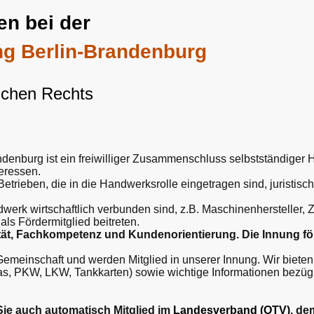
en bei der
ung Berlin-Brandenburg
lichen Rechts
andenburg ist ein freiwilliger Zusammenschluss selbststän­diger
teressen.
Betrieben, die in die Handwerksrolle eingetragen sind, juristis
rk wirtschaftlich verbunden sind, z.B. Maschinenhersteller, Zu
ls Fördermitglied beitreten.
tät, Fach­kompe­tenz und Kundenorientierung. Die Innung fö
Gemeinschaft und werden Mitglied in unserer Innung. Wir bie­ten
 Gas, PKW, LKW, Tank­karten) sowie wichtige Informationen bezü
Sie auch automatisch Mitglied im
Landesverband (OTV)
, d