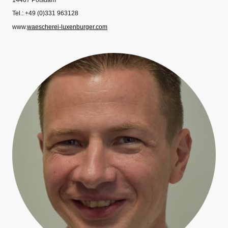
14467 Potsdam
Tel.: +49 (0)331 963128
www.
waescherei-luxenburger.com